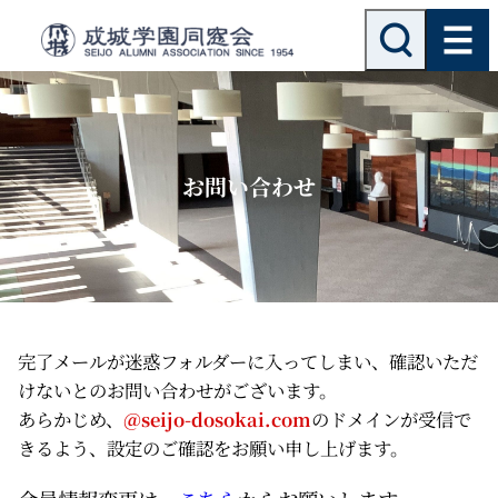
内
検
索
容
を
ス
キ
ッ
お問い合わせ
プ
完了メールが迷惑フォルダーに入ってしまい、確認いただ
けないとのお問い合わせがございます。
あらかじめ、
@seijo-dosokai.com
のドメインが受信で
きるよう、設定のご確認をお願い申し上げます。