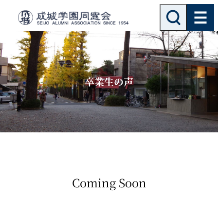
内
検
索
容
を
ス
キ
ッ
卒業生の声
プ
Coming Soon