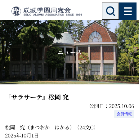
内
検
索
容
を
ス
キ
ッ
ニュース
プ
『サラサーテ』松岡 究
公開日：2025.10.06
会員情報
松岡 究（まつおか はかる）（24文C）
2025年10月1日