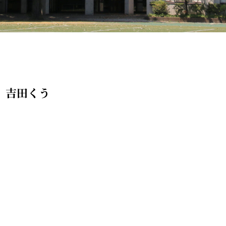
う
1』吉田くう