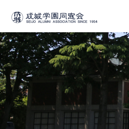
内
容
を
ス
キ
ッ
プ