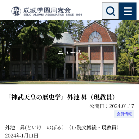
内
検
索
容
を
ス
キ
ッ
ニュース
プ
『神武天皇の歴史学』外池 昇（現教員）
公開日：2024.01.17
会員情報
外池 昇(といけ のぼる）（17院文博後・現教員）
2024年1月11日