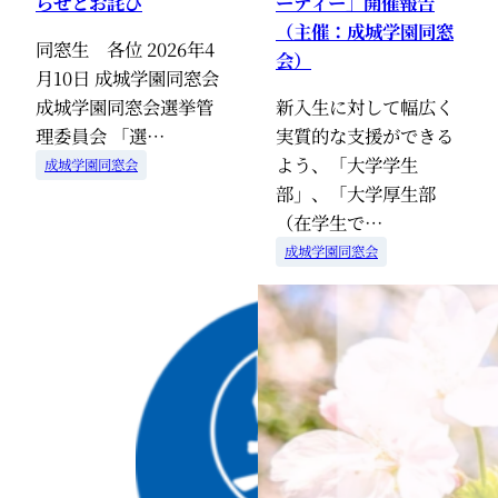
らせとお詫び
ーティー」開催報告
（主催：成城学園同窓
同窓生 各位 2026年4
会）
月10日 成城学園同窓会
成城学園同窓会選挙管
新入生に対して幅広く
理委員会 「選…
実質的な支援ができる
よう、「大学学生
成城学園同窓会
部」、「大学厚生部
（在学生で…
成城学園同窓会