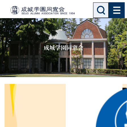
内
検
索
容
を
ス
キ
ッ
成城学園同窓会
プ