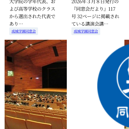
大学院の学年代表、お
2026年３月８日発行の
よび高等学校のクラス
『同窓会だより』117
から選出された代表で
号 32ページに掲載され
あり…
ている講演会講…
成城学園同窓会
成城学園同窓会