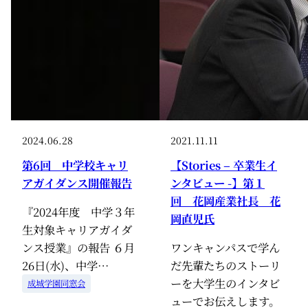
2024.06.28
2021.11.11
第6回 中学校キャリ
【Stories – 卒業生イ
アガイダンス開催報告
ンタビュー -】第１
回 花岡産業社長 花
『2024年度 中学３年
岡直児氏
生対象キャリアガイダ
ンス授業』の報告 ６月
ワンキャンパスで学ん
26日(水)、中学…
だ先輩たちのストーリ
ーを大学生のインタビ
成城学園同窓会
ューでお伝えします。