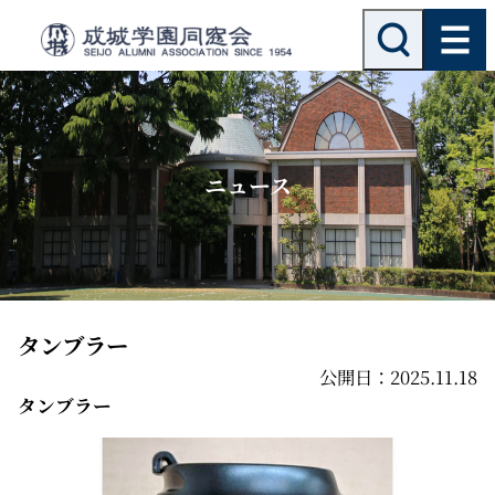
内
検
索
容
を
ス
キ
ッ
ニュース
プ
タンブラー
公開日：2025.11.18
タンブラー