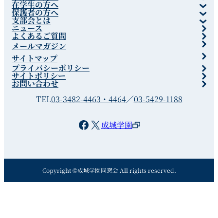
在学生の方へ
保護者の方へ
支部会とは
ニュース
よくあるご質問
メールマガジン
サイトマップ
プライバシーポリシー
サイトポリシー
お問い合わせ
TEL
03-3482-4463・4464
／
03-5429-1188
Facebook
X
成城学園
Copyright ©成城学園同窓会 All rights reserved.