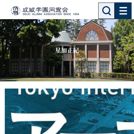
内
検
索
容
を
ス
キ
ッ
星加正紀
プ