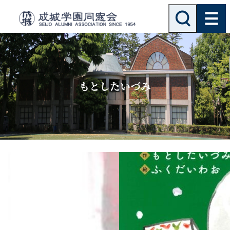
内
検
索
容
を
ス
キ
ッ
もとしたいづみ
プ