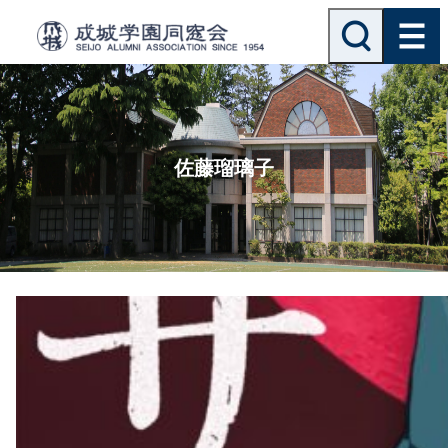
内
検
索
容
を
ス
キ
ッ
佐藤瑠璃子
プ