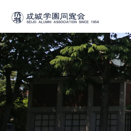
内
容
を
ス
キ
ッ
プ