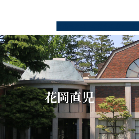
同窓会とは
卒業生の方へ
在
花岡直児